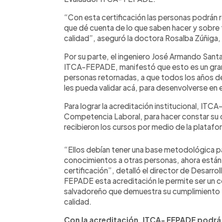
“Con esta certificación las personas podrán re
que dé cuenta de lo que saben hacer y sobre
calidad”, aseguró la doctora Rosalba Zúñig
Por su parte, el ingeniero José Armando Santa
ITCA-FEPADE, manifestó que esto es un gran 
personas retornadas, a que todos los años de 
les pueda validar acá, para desenvolverse en 
Para lograr la acreditación institucional, ITC
Competencia Laboral, para hacer constar su
recibieron los cursos por medio de la plataf
“Ellos debían tener una base metodológica p
conocimientos a otras personas, ahora están 
certificación”, detalló el director de Desar
FEPADE esta acreditación le permite ser un 
salvadoreño que demuestra su cumplimiento
calidad.
Con la acreditación, ITCA- FEPADE podrá