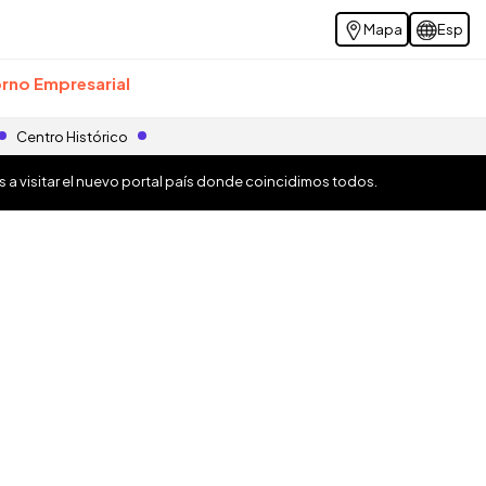
Mapa
Esp
rno Empresarial
Centro Histórico
os a visitar el nuevo portal país donde coincidimos todos.