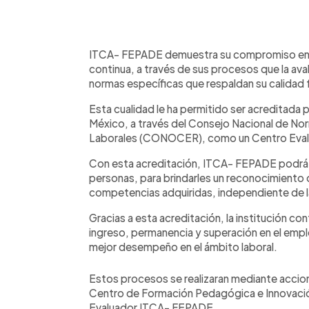
0:00
Facebook
Twitter
►
Escuchar artículo
ITCA- FEPADE demuestra su compromiso en l
continua, a través de sus procesos que la av
normas específicas que respaldan su calidad 
Esta cualidad le ha permitido ser acreditada
México, a través del Consejo Nacional de No
Laborales (CONOCER), como un Centro Evalu
Con esta acreditación, ITCA- FEPADE podrá c
personas, para brindarles un reconocimiento o
competencias adquiridas, independiente de l
Gracias a esta acreditación, la institución co
ingreso, permanencia y superación en el emple
mejor desempeño en el ámbito laboral.
Estos procesos se realizaran mediante accio
Centro de Formación Pedagógica e Innovaci
Evaluador ITCA- FEPADE.