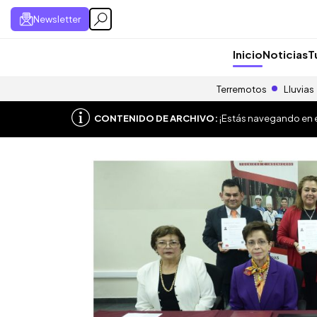
Newsletter
Inicio
Noticias
T
Terremotos
Lluvias
CONTENIDO DE ARCHIVO:
¡Estás navegando en el