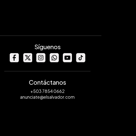
Síguenos
Contáctanos
+503 7854 0662
anunciate@elsalvador.com