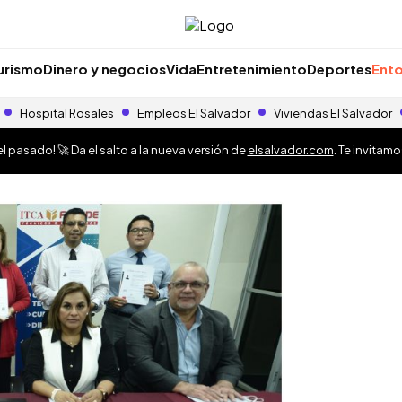
urismo
Dinero y negocios
Vida
Entretenimiento
Deportes
Ento
Hospital Rosales
Empleos El Salvador
Viviendas El Salvador
 pasado! 🚀 Da el salto a la nueva versión de
elsalvador.com
. Te invitam