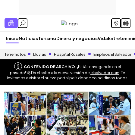
Inicio
Noticias
Turismo
Dinero y negocios
Vida
Entretenim
Terremotos
Lluvias
Hospital Rosales
Empleos El Salvador
CONTENIDO DE ARCHIVO:
¡Estás navegando en el
pasado! 🚀 Da el salto a la nueva versión de
elsalvador.com
. Te
invitamos a visitar el nuevo portal país donde coincidimos todos.