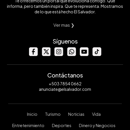
Te ofrecemos un portal que evoluciona contigo. Que
informa, pero también inspira. Que te representa. Mostramos
de lo que está hecho El Salvador.
Ver mas ❯
Síguenos
Contáctanos
+503 7854 0662
anunciate@elsalvador.com
Inicio
Turismo
Noticias
Vida
Entretenimiento
Deportes
Dinero y Negocios