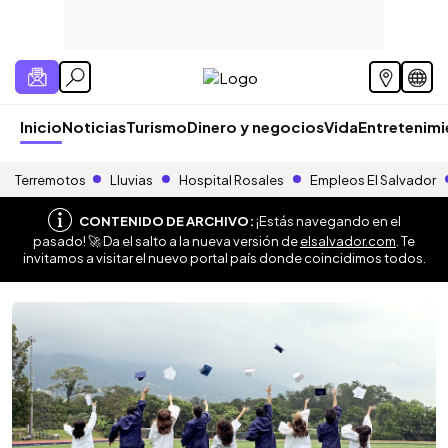
Inicio
Noticias
Turismo
Dinero y negocios
Vida
Entretenim
Terremotos
Lluvias
Hospital Rosales
Empleos El Salvador
CONTENIDO DE ARCHIVO:
¡Estás navegando en el
pasado! 🚀 Da el salto a la nueva versión de
elsalvador.com
. Te
invitamos a visitar el nuevo portal país donde coincidimos todos.