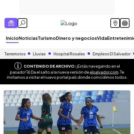
Inicio
Noticias
Turismo
Dinero y negocios
Vida
Entretenim
Terremotos
Lluvias
Hospital Rosales
Empleos El Salvador
CONTENIDO DE ARCHIVO:
¡Estás navegando en el
pasado! 🚀 Da el salto a la nueva versión de
elsalvador.com
. Te
invitamos a visitar el nuevo portal país donde coincidimos todos.