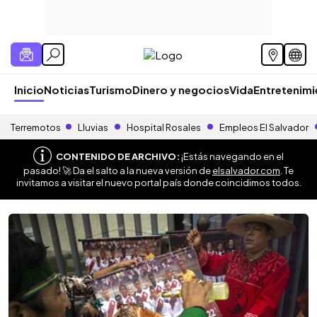
Inicio
Noticias
Turismo
Dinero y negocios
Vida
Entretenim
Terremotos
Lluvias
Hospital Rosales
Empleos El Salvador
CONTENIDO DE ARCHIVO:
¡Estás navegando en el
pasado! 🚀 Da el salto a la nueva versión de
elsalvador.com
. Te
invitamos a visitar el nuevo portal país donde coincidimos todos.