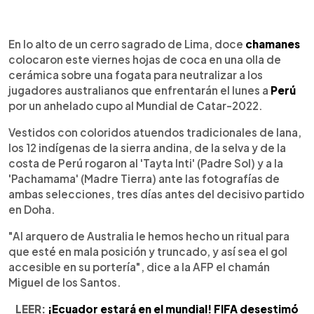
0:00
►
Escuchar artículo
En lo alto de un cerro sagrado de Lima, doce
chamanes
colocaron este viernes hojas de coca en una olla de
cerámica sobre una fogata para neutralizar a los
jugadores australianos que enfrentarán el lunes a
Perú
por un anhelado cupo al Mundial de Catar-2022.
Vestidos con coloridos atuendos tradicionales de lana,
los 12 indígenas de la sierra andina, de la selva y de la
costa de Perú rogaron al 'Tayta Inti' (Padre Sol) y a la
'Pachamama' (Madre Tierra) ante las fotografías de
ambas selecciones, tres días antes del decisivo partido
en Doha.
"Al arquero de Australia le hemos hecho un ritual para
que esté en mala posición y truncado, y así sea el gol
accesible en su portería", dice a la AFP el chamán
Miguel de los Santos.
LEER:
¡Ecuador estará en el mundial! FIFA desestimó