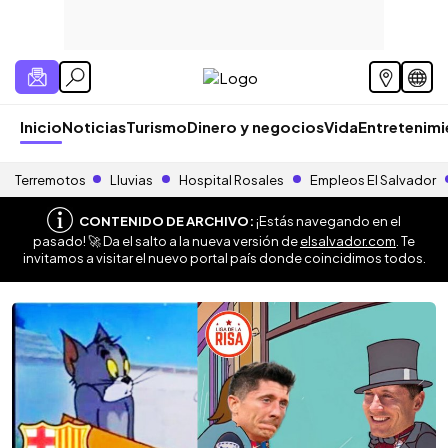
Inicio
Noticias
Turismo
Dinero y negocios
Vida
Entretenim
Terremotos
Lluvias
Hospital Rosales
Empleos El Salvador
CONTENIDO DE ARCHIVO:
¡Estás navegando en el
pasado! 🚀 Da el salto a la nueva versión de
elsalvador.com
. Te
invitamos a visitar el nuevo portal país donde coincidimos todos.