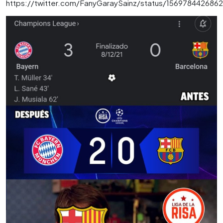
https://twitter.com/FanyGaraySainz/status/156978442686