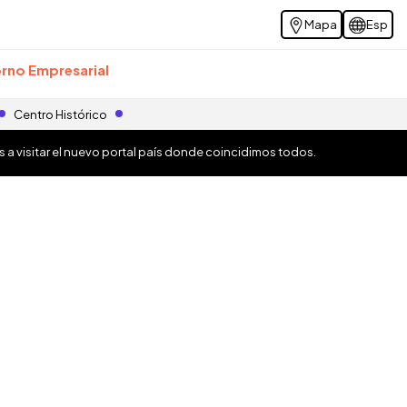
Mapa
Esp
rno Empresarial
Centro Histórico
os a visitar el nuevo portal país donde coincidimos todos.