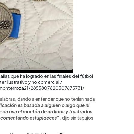
llas que ha logrado en las finales del fútbol
 ilustrativo y no comercial /
inmonterroza21/2855807820307675731/
alabras, dando a entender que no tenían nada
cación es basada a alguien o algo que ni
 da risa el montón de ardidos y frustrados
do comentando estupideces”
, dijo sin tapujos