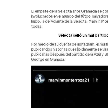
0:00
Facebook
Twitter
►
Escuchar artículo
El empate de la
Selecta
ante
Granada
se con
involucrados en el mundo del fútbol salvadore
hubo, la del volante de la Selecta,
Marvin Mo
todas.
Selecta selló un mal parti
Por medio de su cuenta de Instagram, el mul
publicar dos historias que rápidamente se viral
publicarlas después del partido de la Azul y B
George en Granada.