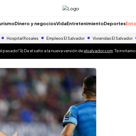
urismo
Dinero y negocios
Vida
Entretenimiento
Deportes
Ento
Hospital Rosales
Empleos El Salvador
Viviendas El Salvador
 pasado! 🚀 Da el salto a la nueva versión de
elsalvador.com
. Te invitam