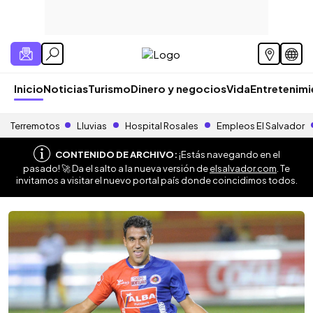
Inicio
Noticias
Turismo
Dinero y negocios
Vida
Entretenim
Terremotos
Lluvias
Hospital Rosales
Empleos El Salvador
CONTENIDO DE ARCHIVO:
¡Estás navegando en el
pasado! 🚀 Da el salto a la nueva versión de
elsalvador.com
. Te
invitamos a visitar el nuevo portal país donde coincidimos todos.