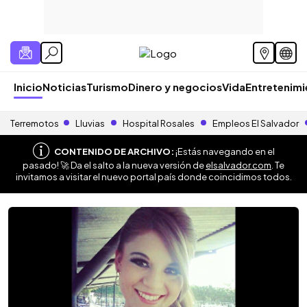
Inicio
Noticias
Turismo
Dinero y negocios
Vida
Entretenim
Terremotos
Lluvias
Hospital Rosales
Empleos El Salvador
CONTENIDO DE ARCHIVO:
¡Estás navegando en el
pasado! 🚀 Da el salto a la nueva versión de
elsalvador.com
. Te
invitamos a visitar el nuevo portal país donde coincidimos todos.