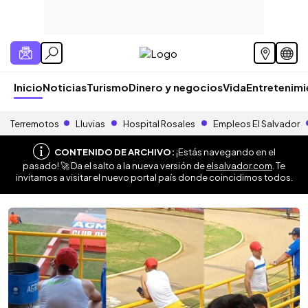
Inicio
Noticias
Turismo
Dinero y negocios
Vida
Entretenim
Terremotos
Lluvias
Hospital Rosales
Empleos El Salvador
CONTENIDO DE ARCHIVO:
¡Estás navegando en el
pasado! 🚀 Da el salto a la nueva versión de
elsalvador.com
. Te
invitamos a visitar el nuevo portal país donde coincidimos todos.