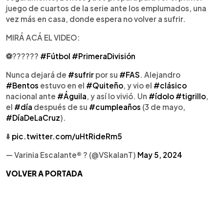
juego de cuartos de la serie ante los emplumados, una
vez más en casa, donde espera no volver a sufrir.
MIRÁ ACÁ EL VIDEO:
⚽️?????️?
#Fútbol
#PrimeraDivisión
Nunca dejará de
#sufrir
por su
#FAS
. Alejandro
#Bentos
estuvo en el
#Quiteño
, y vio el
#clásico
nacional ante
#Águila
, y así lo vivió. Un
#ídolo
#tigrillo
,
el
#día
después de su
#cumpleaños
(3 de mayo,
#DíaDeLaCruz
).
⬇️
pic.twitter.com/uHtRideRm5
— Varinia Escalante® ? (@VSkalanT)
May 5, 2024
VOLVER A PORTADA