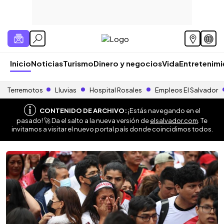
Inicio
Noticias
Turismo
Dinero y negocios
Vida
Entretenim
Terremotos
Lluvias
Hospital Rosales
Empleos El Salvador
CONTENIDO DE ARCHIVO:
¡Estás navegando en el
pasado! 🚀 Da el salto a la nueva versión de
elsalvador.com
. Te
invitamos a visitar el nuevo portal país donde coincidimos todos.