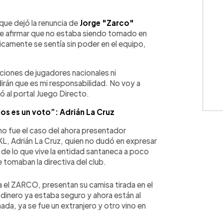
WhatsApp
Copiar link
ue dejó la renuncia de
Jorge "Zarco"
de afirmar que no estaba siendo tomado en
ticamente se sentía sin poder en el equipo,
ciones de jugadores nacionales ni
dirán que es mi responsabilidad. No voy a
ó al portal Juego Directo.
mos es un voto”: Adrián La Cruz
mo fue el caso del ahora presentador
L, Adrián La Cruz, quien no dudó en expresar
 de lo que vive la entidad santaneca a poco
tomaban la directiva del club.
 el ZARCO, presentan su camisa tirada en el
 dinero ya estaba seguro y ahora están al
da, ya se fue un extranjero y otro vino en