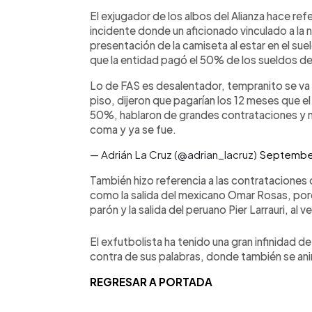
El exjugador de los albos del Alianza hace ref
incidente donde un aficionado vinculado a la n
presentación de la camiseta al estar en el suel
que la entidad pagó el 50% de los sueldos de
Lo de FAS es desalentador, tempranito se va 
piso, dijeron que pagarían los 12 meses que el
50%, hablaron de grandes contrataciones y na
coma y ya se fue.
— Adrián La Cruz (@adrian_lacruz)
September
También hizo referencia a las contrataciones
como la salida del mexicano Omar Rosas, porqu
parón y la salida del peruano Pier Larrauri, al
El exfutbolista ha tenido una gran infinidad d
contra de sus palabras, donde también se ani
REGRESAR A PORTADA