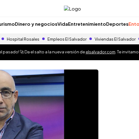
urismo
Dinero y negocios
Vida
Entretenimiento
Deportes
Ento
Hospital Rosales
Empleos El Salvador
Viviendas El Salvador
 pasado! 🚀 Da el salto a la nueva versión de
elsalvador.com
. Te invitam