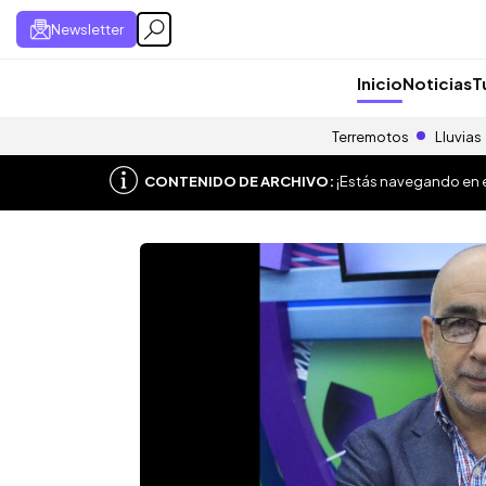
Newsletter
Inicio
Noticias
T
Terremotos
Lluvias
CONTENIDO DE ARCHIVO:
¡Estás navegando en el