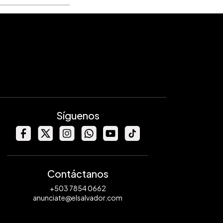
Síguenos
Contáctanos
+503 7854 0662
anunciate@elsalvador.com