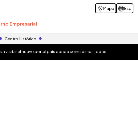
Mapa
Esp
rno Empresarial
Centro Histórico
os a visitar el nuevo portal país donde coincidimos todos.