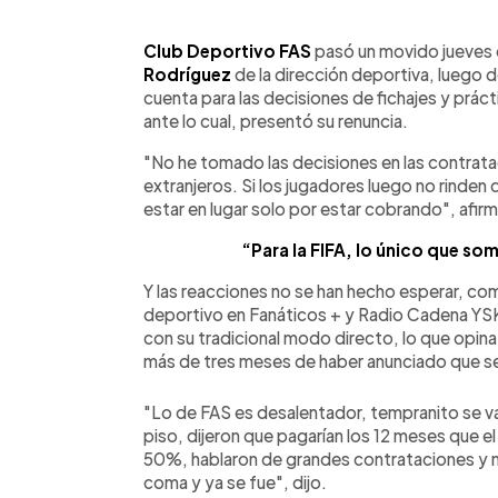
0:00
Facebook
Twitter
►
Escuchar artículo
Club Deportivo FAS
pasó un movido jueves q
Rodríguez
de la dirección deportiva, luego 
cuenta para las decisiones de fichajes y prác
ante lo cual, presentó su renuncia.
"No he tomado las decisiones en las contrata
extranjeros. Si los jugadores luego no rinden 
estar en lugar solo por estar cobrando", afirm
“Para la FIFA, lo único que so
Y las reacciones no se han hecho esperar, co
deportivo en Fanáticos + y Radio Cadena YSK
con su tradicional modo directo, lo que opina
más de tres meses de haber anunciado que se 
"Lo de FAS es desalentador, tempranito se va
piso, dijeron que pagarían los 12 meses que el
50%, hablaron de grandes contrataciones y na
coma y ya se fue", dijo.