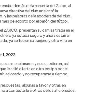
erencia además de la renuncia del Zarco, al
ueva directiva del club adelantó la
o, y las palabras de la apoderada del club,
l mes de agosto por el parón del fútbol.
el ZARCO, presentan su camisa tirada en el
 dinero ya estaba seguro y ahora están al
da, ya se fue un extranjero y otro vino en
 1, 2022
 que se mencionaron y no sucedieron, así
e le salió oferta en otro equipo por el
 venir lesionado y no recuperarse a tiempo.
e respuestas, algunas a favor y otras en
mó a contestarle a otros de los aficionados.