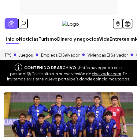
Inicio
Noticias
Turismo
Dinero y negocios
Vida
Entretenim
TPS
Juegos
Empleos El Salvador
Viviendas El Salvador
CONTENIDO DE ARCHIVO:
¡Estás navegando en el
pasado! 🚀 Da el salto a la nueva versión de
elsalvador.com
. Te
invitamos a visitar el nuevo portal país donde coincidimos todos.