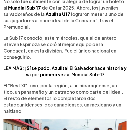
Escuchar artículo
No solo fue suficiente con la alegría de lograr un boleto
al
Mundial Sub 17
de Qatar 2025. Ahora, los juveniles
salvadoreños de la
Azulita U17
lograron meter a uno de
sus jugadores al once ideal de la Concacaf, tras el
Premundial.
La Sub 17 conoció, este miércoles, que el delantero
Steven Espinoza se coló al mejor equipo de la
Concacaf, en esta división. Fue el único nacional en
conseguirlo.
LEA MÁS: ¡Sí se pudo, Azulita! El Salvador hace historia y
va por primera vez al Mundial Sub-17
El "Best XI" tuvo, por la región, a un nicaragüense, un
tico, un panameño y un catracho como parte del Ideal.
El resto de elementos lo completaron dos
estadounidenses, dos canadienses, un mexicano y un
haitiano.