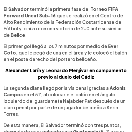
0:00
►
Escuchar artículo
El Salvador
terminó la primera fase del
Torneo FIFA
Forward Uncaf Sub-16
que se realizó en el Centro de
Alto Rendimiento de la Federación Costarricense de
Fútbol y lo hizo con una victoria de 2-0 ante su similar
de
Belice
.
El primer gol llegó a los 7 minutos por medio de
Ever
Coto,
que le pegó de una en el área y le colocó el balón
en el poste derecho del portero beliceño.
Alexander Larín y Leonardo Menjívar en campamento
previo al duelo del Cádiz
La segunda diana llegó por la vía penal gracias a
Adonis
Campos
en el 51', al colocarle el balón en el ángulo
izquierdo del guardameta Najabder Pat después de un
claro penal por parte de un jugador beliceño a Kerin
Torres.
De esta manera, El Salvador terminó con tres puntos,
después de caer goleado ante
Guatemala
(5-1) y caer