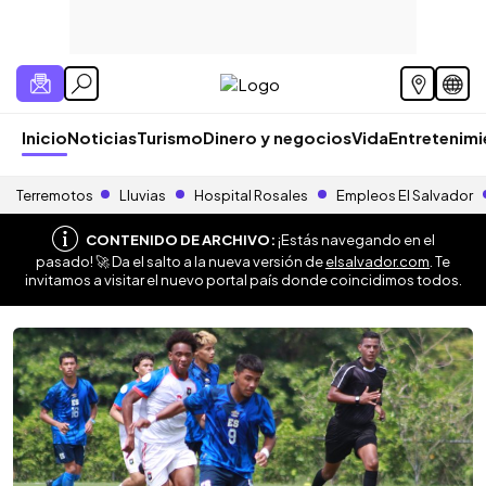
Inicio
Noticias
Turismo
Dinero y negocios
Vida
Entretenim
Terremotos
Lluvias
Hospital Rosales
Empleos El Salvador
CONTENIDO DE ARCHIVO:
¡Estás navegando en el
pasado! 🚀 Da el salto a la nueva versión de
elsalvador.com
. Te
invitamos a visitar el nuevo portal país donde coincidimos todos.