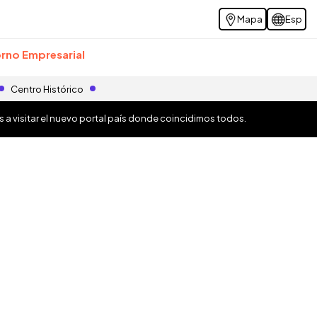
Mapa
Esp
rno Empresarial
Centro Histórico
os a visitar el nuevo portal país donde coincidimos todos.