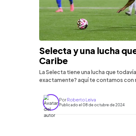
Selecta y una lucha que
Caribe
La Selecta tiene una lucha que todavía
exactamente? aquí te contamos con 
Por
Roberto Leiva
Publicado el 08 de octubre de 2024
0:00