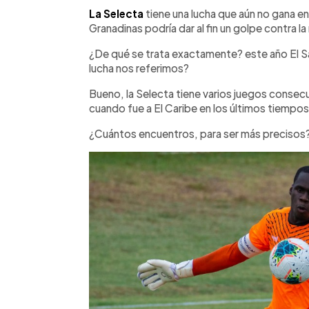
Facebook
Twitter
►
Escuchar artículo
La Selecta
tiene una lucha que aún no gana e
Granadinas podría dar al fin un golpe contra l
¿De qué se trata exactamente? este año El Sa
lucha nos referimos?
Bueno, la Selecta tiene varios juegos consec
cuando fue a El Caribe en los últimos tiempos
¿Cuántos encuentros, para ser más precisos