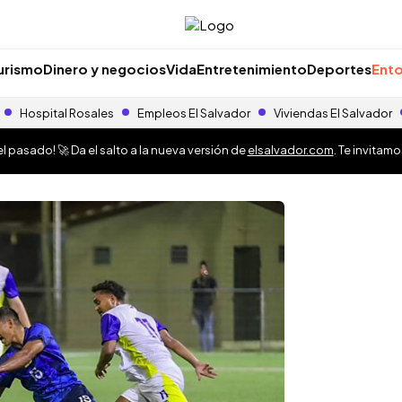
urismo
Dinero y negocios
Vida
Entretenimiento
Deportes
Ento
Hospital Rosales
Empleos El Salvador
Viviendas El Salvador
 pasado! 🚀 Da el salto a la nueva versión de
elsalvador.com
. Te invitam