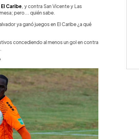
WhatsApp
Copiar link
n
El Caribe
, y contra San Vicente y Las
a mesa; pero... quién sabe.
lvador ya ganó juegos en El Caribe ¿a qué
utivos concediendo al menos un gol en contra
.
?