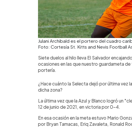
Julani Archibald es el portero del cuadro car
Foto: Cortesía St. Kitts and Nevis Football 
Siete duelos al hilo lleva El Salvador encajand
ocasiones en las que nuestro guardameta de t
portería.
¿Hace cuánto la Selecta dejó por última vez la
dicha zona?
La última vez que la Azul y Blanco logró un "c
12 de junio de 2021, en victoria por 0-4.
En esa ocasión en la meta estuvo Mario Gonzá
por Bryan Tamacas, Eriq Zavaleta, Ronald Rod