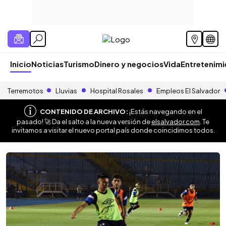
Inicio
Noticias
Turismo
Dinero y negocios
Vida
Entretenim
Terremotos
Lluvias
Hospital Rosales
Empleos El Salvador
CONTENIDO DE ARCHIVO:
¡Estás navegando en el
pasado! 🚀 Da el salto a la nueva versión de
elsalvador.com
. Te
invitamos a visitar el nuevo portal país donde coincidimos todos.