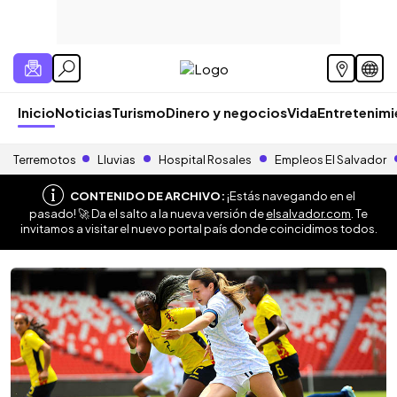
Inicio
Noticias
Turismo
Dinero y negocios
Vida
Entretenim
Terremotos
Lluvias
Hospital Rosales
Empleos El Salvador
CONTENIDO DE ARCHIVO:
¡Estás navegando en el
pasado! 🚀 Da el salto a la nueva versión de
elsalvador.com
. Te
invitamos a visitar el nuevo portal país donde coincidimos todos.