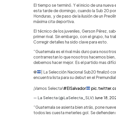
Facebook
Twitter
►
Escuchar artículo
El tiempo se terminó. Y el inicio de una nueva
esta tarde de domingo, cuando la Sub 20 pong
Honduras, y de paso de la ilusión de un Preolí
máxima cita deportiva.
El técnico de los juveniles, Gerson Pérez, sab
primer rival. Sin embargo, con el grupo, ha tra
Corregir detalles ha sido clave para esto.
“Guatemala es el rival más duro para nosotros,
contrarrestan lo que nosotros hacemos bien,
debemos hacer mejor. Es el partido mas difíci
⚽️
| La Selección Nacional Sub20 finalizó co
encuentra lista para su debut en el Premundia
¡Vamos Selecta!
#ElSalvador
pic.twitter
— La Selecta (@LaSelecta_SLV)
June 18, 20
“Guatemala se asienta bien atrás, pone nueve 
todos les cuesta meterles gol. Se defienden