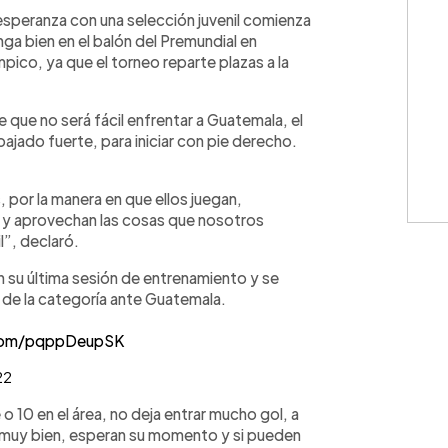
WhatsApp
Copiar link
 esperanza con una selección juvenil comienza
a bien en el balón del Premundial en
mpico, ya que el torneo reparte plazas a la
e que no será fácil enfrentar a Guatemala, el
bajado fuerte, para iniciar con pie derecho.
 por la manera en que ellos juegan,
 y aprovechan las cosas que nosotros
l”, declaró.
n su última sesión de entrenamiento y se
l de la categoría ante Guatemala.
.com/pqppDeupSK
22
o 10 en el área, no deja entrar mucho gol, a
 muy bien, esperan su momento y si pueden