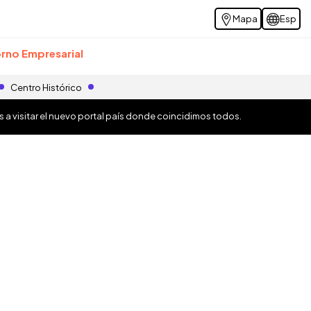
Mapa
Esp
rno Empresarial
Centro Histórico
os a visitar el nuevo portal país donde coincidimos todos.