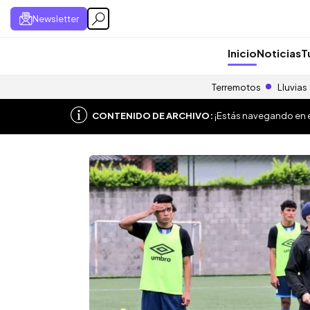
Newsletter
Inicio
Noticias
T
Terremotos
Lluvias
CONTENIDO DE ARCHIVO:
¡Estás navegando en el