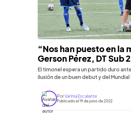
“Nos han puesto en la m
Gerson Pérez, DT Sub 
El timonel espera un partido duro an
ilusión de un buen debut y del Mundial
Por
Varinia Escalante
Publicado el 19 de junio de 2022
0:00