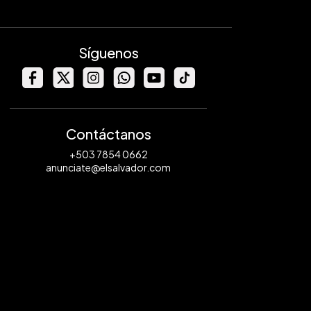
Síguenos
Contáctanos
+503 7854 0662
anunciate@elsalvador.com