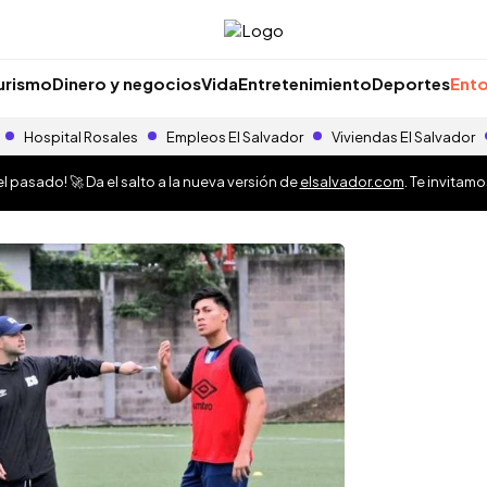
urismo
Dinero y negocios
Vida
Entretenimiento
Deportes
Ento
Hospital Rosales
Empleos El Salvador
Viviendas El Salvador
 pasado! 🚀 Da el salto a la nueva versión de
elsalvador.com
. Te invitam