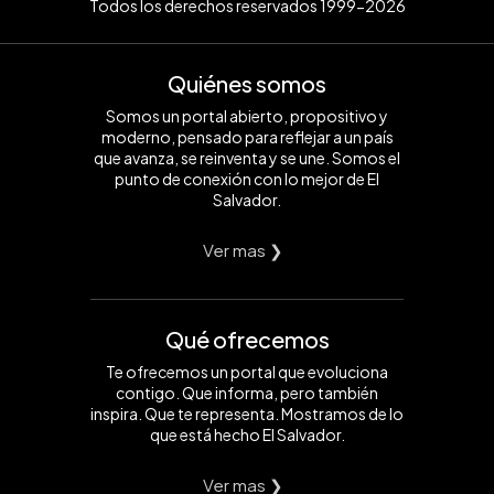
Todos los derechos reservados 1999-2026
Quiénes somos
Somos un portal abierto, propositivo y
moderno, pensado para reflejar a un país
que avanza, se reinventa y se une. Somos el
punto de conexión con lo mejor de El
Salvador.
Ver mas ❯
Qué ofrecemos
Te ofrecemos un portal que evoluciona
contigo. Que informa, pero también
inspira. Que te representa. Mostramos de lo
que está hecho El Salvador.
Ver mas ❯