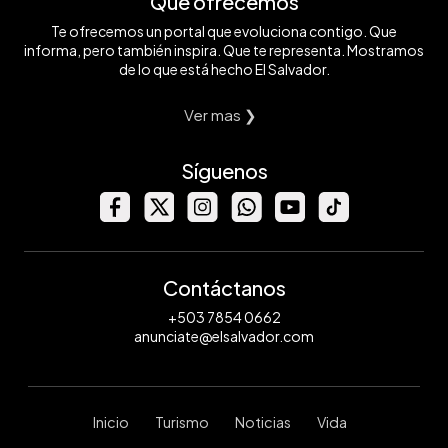
Qué ofrecemos
Te ofrecemos un portal que evoluciona contigo. Que
informa, pero también inspira. Que te representa. Mostramos
de lo que está hecho El Salvador.
Ver mas ❯
Síguenos
Contáctanos
+503 7854 0662
anunciate@elsalvador.com
Inicio
Turismo
Noticias
Vida