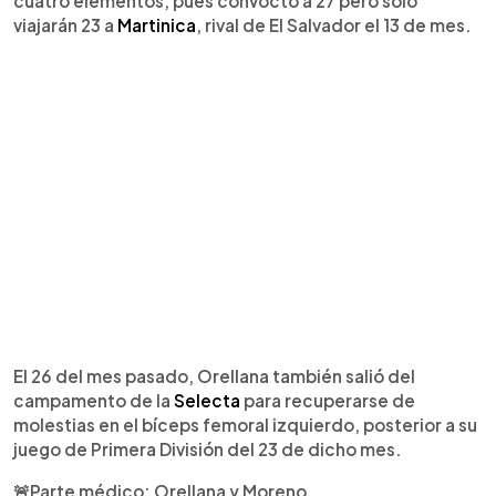
cuatro elementos, pues convoctó a 27 pero sólo
viajarán 23 a
Martinica
, rival de El Salvador el 13 de mes.
El 26 del mes pasado, Orellana también salió del
campamento de la
Selecta
para recuperarse de
molestias en el bíceps femoral izquierdo, posterior a su
juego de Primera División del 23 de dicho mes.
🚨Parte médico: Orellana y Moreno.