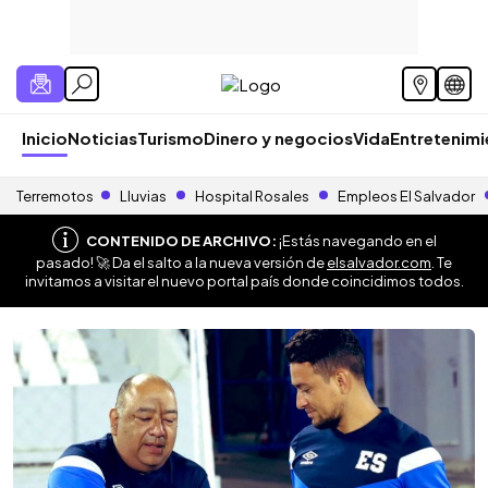
Inicio
Noticias
Turismo
Dinero y negocios
Vida
Entretenim
Terremotos
Lluvias
Hospital Rosales
Empleos El Salvador
CONTENIDO DE ARCHIVO:
¡Estás navegando en el
pasado! 🚀 Da el salto a la nueva versión de
elsalvador.com
. Te
invitamos a visitar el nuevo portal país donde coincidimos todos.