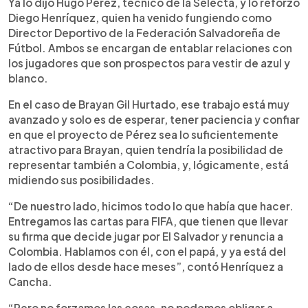
Escuchar artículo
Ya lo dijo Hugo Pérez, técnico de la Selecta, y lo reforzó
Diego Henríquez, quien ha venido fungiendo como
Director Deportivo de la Federación Salvadoreña de
Fútbol. Ambos se encargan de entablar relaciones con
los jugadores que son prospectos para vestir de azul y
blanco.
En el caso de Brayan Gil Hurtado, ese trabajo está muy
avanzado y solo es de esperar, tener paciencia y confiar
en que el proyecto de Pérez sea lo suficientemente
atractivo para Brayan, quien tendría la posibilidad de
representar también a Colombia, y, lógicamente, está
midiendo sus posibilidades.
“De nuestro lado, hicimos todo lo que había que hacer.
Entregamos las cartas para FIFA, que tienen que llevar
su firma que decide jugar por El Salvador y renuncia a
Colombia. Hablamos con él, con el papá, y ya está del
lado de ellos desde hace meses”, contó Henríquez a
Cancha.
“Pero no forzamos las cosas, no podemos obligar a