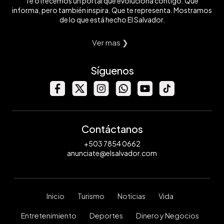
Te ofrecemos un portal que evoluciona contigo. Que
informa, pero también inspira. Que te representa. Mostramos
de lo que está hecho El Salvador.
Ver mas ❯
Síguenos
Contáctanos
+503 7854 0662
anunciate@elsalvador.com
Inicio
Turismo
Noticias
Vida
Entretenimiento
Deportes
Dinero y Negocios