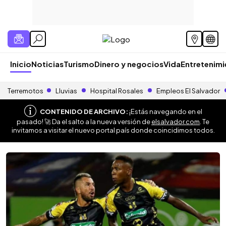
Inicio
Noticias
Turismo
Dinero y negocios
Vida
Entretenim
Terremotos
Lluvias
Hospital Rosales
Empleos El Salvador
CONTENIDO DE ARCHIVO:
¡Estás navegando en el
pasado! 🚀 Da el salto a la nueva versión de
elsalvador.com
. Te
invitamos a visitar el nuevo portal país donde coincidimos todos.