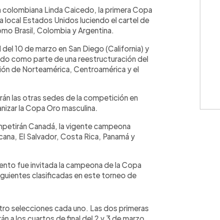
WhatsApp
Copiar link
 colombiana Linda Caicedo, la primera Copa
a local Estados Unidos luciendo el cartel de
omo Brasil, Colombia y Argentina.
l del 10 de marzo en San Diego (California) y
ado como parte de una reestructuración del
ión de Norteamérica, Centroamérica y el
rán las otras sedes de la competición en
nizar la Copa Oro masculina.
petirán Canadá, la vigente campeona
ana, El Salvador, Costa Rica, Panamá y
evento fue invitada la campeona de la Copa
siguientes clasificadas en este torneo de
atro selecciones cada uno. Las dos primeras
án a los cuartos de final del 2 y 3 de marzo.