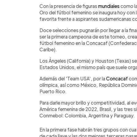
Facebook
Twitter
►
Escuchar artículo
Con la presencia de figuras
mundiales
como la
Oro del fútbol femenino se inaugura hoy con l
favorita frente a aspirantes sudamericanas c
Doce selecciones pugnarán por llegar a la fina
ser la primera campeona de este torneo, cre
fútbol femenino en la Concacaf (Confederac
Caribe).
Los Ángeles (California) y Houston (Texas) se
Estados Unidos, el mismo país que suele orga
Además del 'Team USA', por la
Concacaf
com
olímpica, así como México, República Dominic
Puerto Rico.
Para darle mayor brillo y competitividad, al 
América femenina de 2022, Brasil, y las tres 
Conmebol: Colombia, Argentina y Paraguay.
En la primera fase habrán tres grupos con cu
de cada llave y las dos mejores terceras pasar