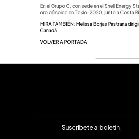
En el Grupo C, con sede en el Shell Energy 
oro olímpico en Tokio-2020, junto a Costa Ri
MIRA TAMBIÉN: Melissa Borjas Pastrana dirigir
Canadá
VOLVER A PORTADA
Suscríbete al boletín