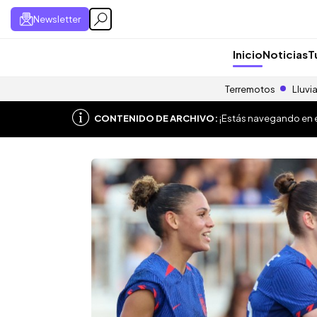
Newsletter
Inicio
Noticias
T
Terremotos
Lluvi
CONTENIDO DE ARCHIVO:
¡Estás navegando en el