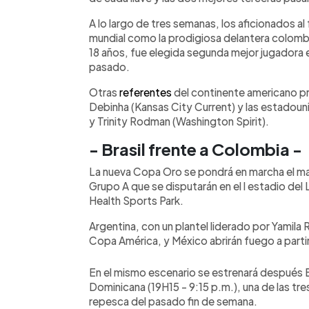
A lo largo de tres semanas, los aficionados al 
mundial como la prodigiosa delantera colombi
18 años, fue elegida segunda mejor jugadora e
pasado.
Otras
referentes
del continente americano pre
Debinha (Kansas City Current) y las estadou
y Trinity Rodman (Washington Spirit).
- Brasil frente a Colombia -
La nueva Copa Oro se pondrá en marcha el ma
Grupo A que se disputarán en el l estadio del 
Health Sports Park.
Argentina, con un plantel liderado por Yamil
Copa América, y México abrirán fuego a partir
En el mismo escenario se estrenará después 
Dominicana (19H15 - 9:15 p.m.), una de las tre
repesca del pasado fin de semana.