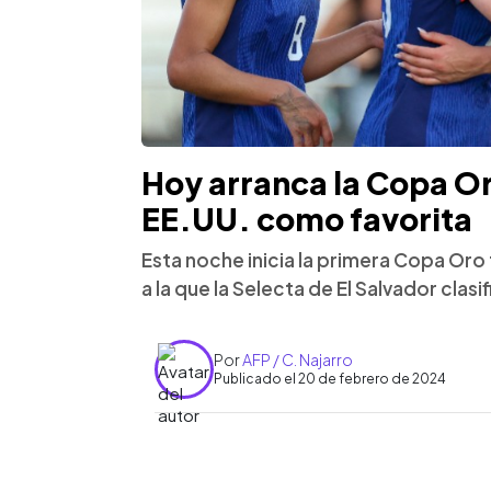
Hoy arranca la Copa O
EE.UU. como favorita
Esta noche inicia la primera Copa Or
a la que la Selecta de El Salvador clasi
Por
AFP / C. Najarro
Publicado el 20 de febrero de 2024
0:00