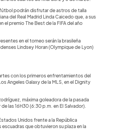
fútbol podrán disfrutar de astros de talla
ana del Real Madrid Linda Caicedo que, a sus
n el premio The Best de la FIFA del año
sentes en el torneo serán la brasileña
nidenses Lindsey Horan (Olympique de Lyon)
rtes con los primeros enfrentamientos del
Los Angeles Galaxy de la MLS, en el Dignity
a Rodríguez, máxima goleadora de la pasada
 de las 16H30 (6:30 p.m. en El Salvador).
Estados Unidos frente a la República
s escuadras que obtuvieron su plaza en la