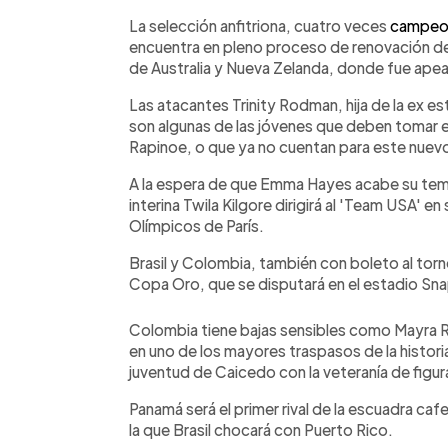
La selección anfitriona, cuatro veces
campeo
encuentra en pleno proceso de renovación de
de Australia y Nueva Zelanda, donde fue ape
Las atacantes Trinity Rodman, hija de la ex 
son algunas de las jóvenes que deben tomar e
Rapinoe, o que ya no cuentan para este nuev
A la espera de que Emma Hayes acabe su temp
interina Twila Kilgore dirigirá al 'Team USA' e
Olímpicos de París.
Brasil y Colombia, también con boleto al tor
Copa Oro, que se disputará en el estadio Sn
Colombia tiene bajas sensibles como Mayra Ra
en uno de los mayores traspasos de la historia
juventud de Caicedo con la veteranía de fig
Panamá será el primer rival de la escuadra ca
la que Brasil chocará con Puerto Rico.