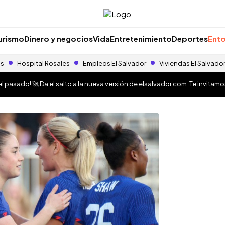
urismo
Dinero y negocios
Vida
Entretenimiento
Deportes
Ento
as
Hospital Rosales
Empleos El Salvador
Viviendas El Salvado
 pasado! 🚀 Da el salto a la nueva versión de
elsalvador.com
. Te invitam