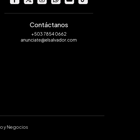
Contáctanos
+503 7854 0662
anunciate@elsalvador.com
ro y Negocios