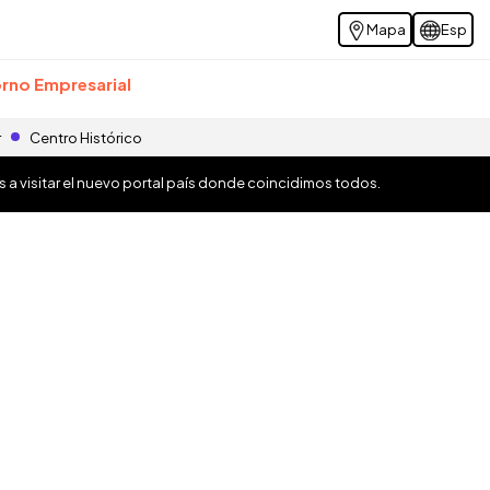
Mapa
Esp
rno Empresarial
r
Centro Histórico
os a visitar el nuevo portal país donde coincidimos todos.