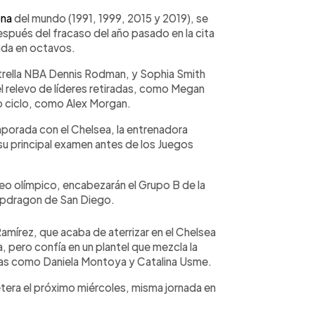
na
del mundo (1991, 1999, 2015 y 2019), se
spués del fracaso del año pasado en la cita
ada en octavos.
estrella NBA Dennis Rodman, y Sophia Smith
l relevo de líderes retiradas, como Megan
o ciclo, como Alex Morgan.
orada con el Chelsea, la entrenadora
n su principal examen antes de los Juegos
neo olímpico, encabezarán el Grupo B de la
apdragon de San Diego.
mírez, que acaba de aterrizar en el Chelsea
, pero confía en un plantel que mezcla la
uras como Daniela Montoya y Catalina Usme.
fetera el próximo miércoles, misma jornada en