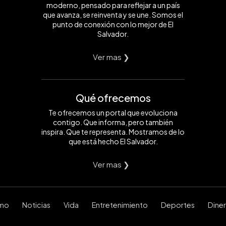
moderno, pensado para reflejar a un país
que avanza, se reinventa y se une. Somos el
punto de conexión con lo mejor de El
Salvador.
Ver mas ❯
Qué ofrecemos
Te ofrecemos un portal que evoluciona
contigo. Que informa, pero también
inspira. Que te representa. Mostramos de lo
que está hecho El Salvador.
Ver mas ❯
smo
Noticias
Vida
Entretenimiento
Deportes
Dine