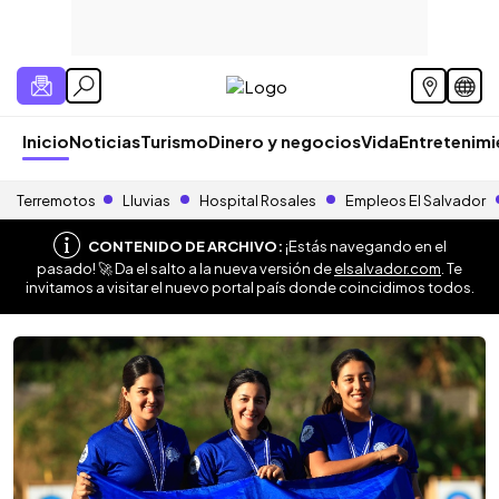
Inicio
Noticias
Turismo
Dinero y negocios
Vida
Entretenim
Terremotos
Lluvias
Hospital Rosales
Empleos El Salvador
CONTENIDO DE ARCHIVO:
¡Estás navegando en el
pasado! 🚀 Da el salto a la nueva versión de
elsalvador.com
. Te
invitamos a visitar el nuevo portal país donde coincidimos todos.