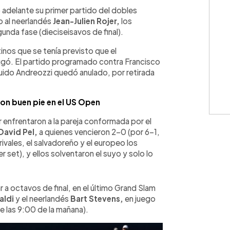
WhatsApp
Copiar link
adelante su primer partido del dobles
o al neerlandés
Jean-Julien Rojer,
los
nda fase (dieciseisavos de final).
tinos que se tenía previsto que el
ugó. El partido programado contra Francisco
uido Andreozzi quedó anulado, por retirada
n buen pie en el US Open
er enfrentaron a la pareja conformada por el
David Pel,
a quienes vencieron 2-0 (por 6-1,
rivales, el salvadoreño y el europeo los
 set), y ellos solventaron el suyo y solo lo
r a octavos de final, en el último Grand Slam
aldi
y el neerlandés
Bart Stevens,
en juego
e las 9:00 de la mañana).