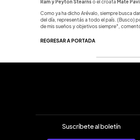
Ram y Peyton Stearns
o el croata
Mate Pav
Como ya ha dicho Arévalo, siempre busca dar l
del día, representás a todo el país. (Busco) po
de mis sueños y objetivos siempre", comentó
REGRESAR A PORTADA
Suscríbete al boletín