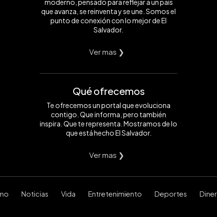
moderno, pensado para reflejar a un país
que avanza, se reinventa y se une. Somos el
punto de conexión con lo mejor de El
Salvador.
Ver mas ❯
Qué ofrecemos
Te ofrecemos un portal que evoluciona
contigo. Que informa, pero también
inspira. Que te representa. Mostramos de lo
que está hecho El Salvador.
Ver mas ❯
smo
Noticias
Vida
Entretenimiento
Deportes
Dine