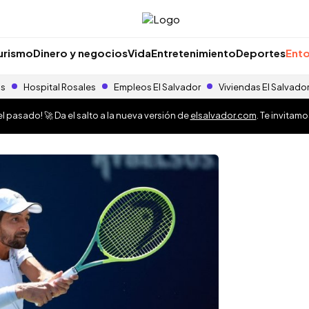
urismo
Dinero y negocios
Vida
Entretenimiento
Deportes
Ento
as
Hospital Rosales
Empleos El Salvador
Viviendas El Salvado
 pasado! 🚀 Da el salto a la nueva versión de
elsalvador.com
. Te invitam