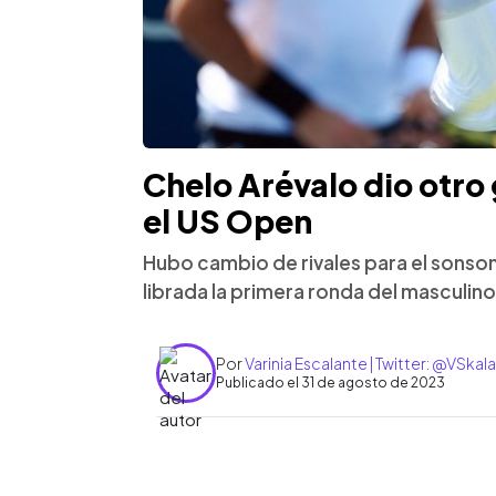
Chelo Arévalo dio otro
el US Open
Hubo cambio de rivales para el sonson
librada la primera ronda del masculino
Por
Varinia Escalante | Twitter: @VSkal
Publicado el 31 de agosto de 2023
0:00