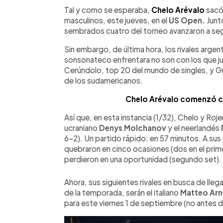
Facebook
Twitter
►
Escuchar artículo
Tal y como se esperaba,
Chelo Arévalo
sacó 
masculinos, este jueves, en el
US Open.
Junt
sembrados cuatro del torneo avanzaron a segu
Sin embargo, de última hora, los rivales argen
sonsonateco enfrentara no son con los que j
Cerúndolo, top 20 del mundo de singles, y G
de los sudamericanos.
Chelo Arévalo comenzó co
Así que, en esta instancia (1/32), Chelo y Roj
ucraniano
Denys Molchanov
y el neerlandés
6-2). Un partido rápido: en 57 minutos. A sus 
quebraron en cinco ocasiones (dos en el primer
perdieron en una oportunidad (segundo set).
Ahora, sus siguientes rivales en busca de llega
de la temporada, serán el italiano
Matteo Arn
para este viernes 1 de septiembre (no antes d