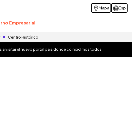
Mapa
Esp
rno Empresarial
r
Centro Histórico
os a visitar el nuevo portal país donde coincidimos todos.