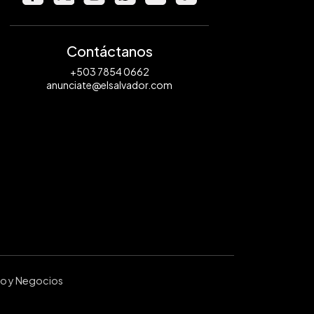
Contáctanos
+503 7854 0662
anunciate@elsalvador.com
ro y Negocios