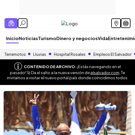
Inicio
Noticias
Turismo
Dinero y negocios
Vida
Entretenim
Terremotos
Lluvias
Hospital Rosales
Empleos El Salvador
CONTENIDO DE ARCHIVO:
¡Estás navegando en el
pasado! 🚀 Da el salto a la nueva versión de
elsalvador.com
. Te
invitamos a visitar el nuevo portal país donde coincidimos todos.