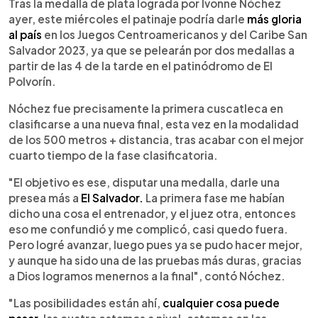
Escuchar artículo
Tras la medalla de plata lograda por Ivonne Nóchez
ayer, este miércoles el patinaje podría darle
más gloria
al país
en los Juegos Centroamericanos y del Caribe San
Salvador 2023, ya que se pelearán por dos medallas a
partir de las 4 de la tarde en el patinódromo de El
Polvorín.
Nóchez fue precisamente la primera cuscatleca en
clasificarse a una nueva final, esta vez en la modalidad
de los 500 metros + distancia, tras acabar con el mejor
cuarto tiempo de la fase clasificatoria.
"El objetivo es ese, disputar una medalla, darle una
presea más a
El Salvador.
La primera fase me habían
dicho una cosa el entrenador, y el juez otra, entonces
eso me confundió y me complicó, casi quedo fuera.
Pero logré avanzar, luego pues ya se pudo hacer mejor,
y aunque ha sido una de las pruebas más duras, gracias
a Dios logramos menernos a la final", contó Nóchez.
"Las posibilidades están ahí,
cualquier cosa puede