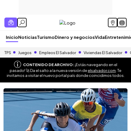
Inicio
Noticias
Turismo
Dinero y negocios
Vida
Entretenim
TPS
Juegos
Empleos El Salvador
Viviendas El Salvador
CONTENIDO DE ARCHIVO:
¡Estás navegando en el
pasado! 🚀 Da el salto a la nueva versión de
elsalvador.com
. Te
invitamos a visitar el nuevo portal país donde coincidimos todos.