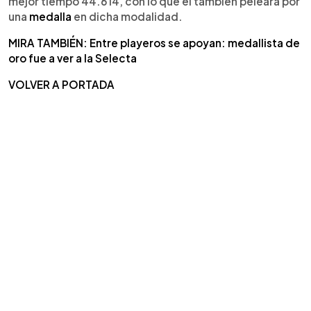
mejor tiempo 44.614, con lo que él también peleará por
una
medalla
en dicha modalidad.
MIRA TAMBIÉN: Entre playeros se apoyan: medallista de
oro fue a ver a la Selecta
VOLVER A PORTADA