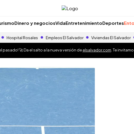
urismo
Dinero y negocios
Vida
Entretenimiento
Deportes
Ento
Hospital Rosales
Empleos El Salvador
Viviendas El Salvador
 pasado! 🚀 Da el salto a la nueva versión de
elsalvador.com
. Te invitam