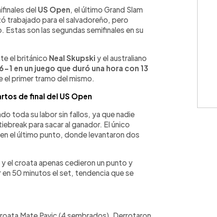
WhatsApp
Copiar link
ifinales del
US Open
, el último Grand Slam
 trabajado para el salvadoreño, pero
o. Estas son las segundas semifinales en su
te el británico
Neal Skupski
y el australiano
 6-1 en un juego que duró una hora con 13
ue el primer tramo del mismo.
rtos de final del US Open
o toda su labor sin fallos, ya que nadie
tiebreak para sacar al ganador. El único
en el último punto, donde levantaron dos
ño y el croata apenas cedieron un punto y
 en 50 minutos el set, tendencia que se
 croata Mate Pavic (4 sembrados). Derrotaron