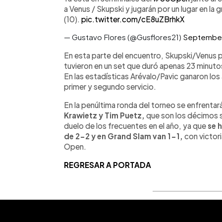
a Venus / Skupski y jugarán por un lugar en la 
(10).
pic.twitter.com/cE8uZBrhkX
— Gustavo Flores (@Gusflores21)
September
En esta parte del encuentro, Skupski/Venus p
tuvieron en un set que duró apenas 23 minutos,
En las estadísticas Arévalo/Pavic ganaron lo
primer y segundo servicio.
En la penúltima ronda del torneo se enfrentar
Krawietz y Tim Puetz,
que son los décimos 
duelo de los frecuentes en el año, ya que
se 
de 2-2 y en Grand Slam van 1-1,
con victori
Open.
REGRESAR A PORTADA