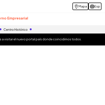
Mapa
Esp
rno Empresarial
Centro Histórico
os a visitar el nuevo portal país donde coincidimos todos.