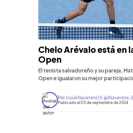
Chelo Arévalo está en l
Open
El tenista salvadoreño y su pareja, Ma
Open e igualaron su mejor participación
Por
Josué Navarrete | X: @JNavarrete
Publicado el 03 de septiembre de 2024
0:00