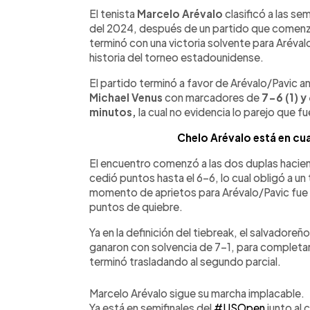
Facebook
Twitter
►
Escuchar artículo
El tenista
Marcelo Arévalo
clasificó a las sem
del 2024, después de un partido que comenzó
terminó con una victoria solvente para Aréval
historia del torneo estadounidense.
El partido terminó a favor de Arévalo/Pavic an
Michael Venus
con marcadores de
7-6 (1) y
minutos,
la cual no evidencia lo parejo que f
Chelo Arévalo está en cua
El encuentro comenzó a las dos duplas haciend
cedió puntos hasta el 6-6, lo cual obligó a un 
momento de aprietos para Arévalo/Pavic fue 
puntos de quiebre.
Ya en la definición del tiebreak, el salvadore
ganaron con solvencia de 7-1, para completar
terminó trasladando al segundo parcial.
Marcelo Arévalo sigue su marcha implacable.
Ya está en semifinales del
#USOpen
junto al