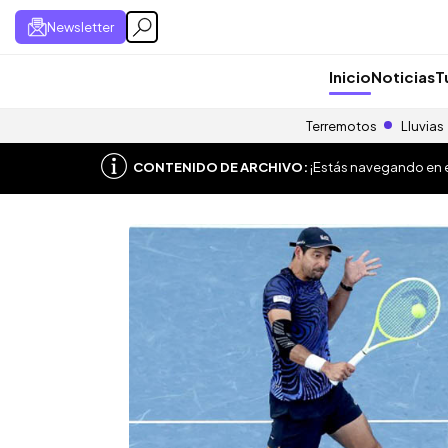
Newsletter
Inicio
Noticias
T
Terremotos
Lluvias
CONTENIDO DE ARCHIVO:
¡Estás navegando en el