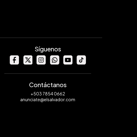
Síguenos
Contáctanos
+503 7854 0662
anunciate@elsalvador.com