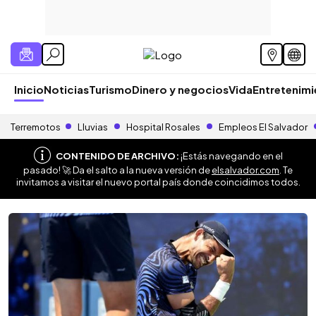
Inicio
Noticias
Turismo
Dinero y negocios
Vida
Entretenim
Terremotos
Lluvias
Hospital Rosales
Empleos El Salvador
CONTENIDO DE ARCHIVO:
¡Estás navegando en el
pasado! 🚀 Da el salto a la nueva versión de
elsalvador.com
. Te
invitamos a visitar el nuevo portal país donde coincidimos todos.