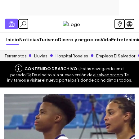
Inicio
Noticias
Turismo
Dinero y negocios
Vida
Entretenim
Terremotos
Lluvias
Hospital Rosales
Empleos El Salvador
CONTENIDO DE ARCHIVO:
¡Estás navegando en el
pasado! 🚀 Da el salto a la nueva versión de
elsalvador.com
. Te
invitamos a visitar el nuevo portal país donde coincidimos todos.