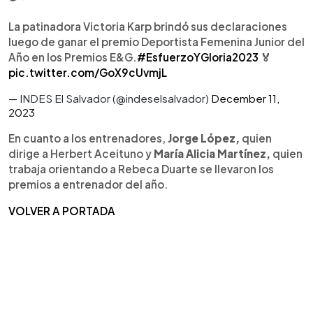
La patinadora Victoria Karp brindó sus declaraciones
luego de ganar el premio Deportista Femenina Junior del
Año en los Premios E&G.
#EsfuerzoYGloria2023
🏅
pic.twitter.com/GoX9cUvmjL
— INDES El Salvador (@indeselsalvador)
December 11,
2023
En cuanto a los entrenadores,
Jorge López,
quien
dirige a Herbert Aceituno y
María Alicia Martínez,
quien
trabaja orientando a Rebeca Duarte se llevaron los
premios a entrenador del año.
VOLVER A PORTADA