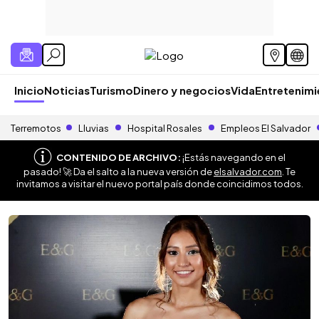
Inicio
Noticias
Turismo
Dinero y negocios
Vida
Entretenim
Terremotos
Lluvias
Hospital Rosales
Empleos El Salvador
CONTENIDO DE ARCHIVO:
¡Estás navegando en el
pasado! 🚀 Da el salto a la nueva versión de
elsalvador.com
. Te
invitamos a visitar el nuevo portal país donde coincidimos todos.