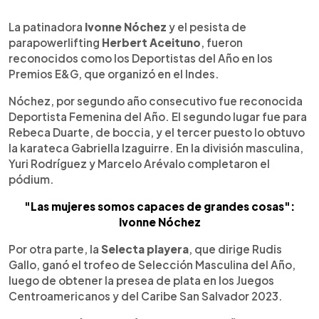
0:00
►
Escuchar artículo
La patinadora
Ivonne Nóchez
y el pesista de
parapowerlifting
Herbert Aceituno
, fueron
reconocidos como los Deportistas del Año en los
Premios E&G, que organizó en el Indes.
Nóchez, por segundo año consecutivo fue reconocida
Deportista Femenina del Año. El segundo lugar fue para
Rebeca Duarte, de boccia, y el tercer puesto lo obtuvo
la karateca Gabriella Izaguirre. En la división masculina,
Yuri Rodríguez y Marcelo Arévalo completaron el
pódium.
"Las mujeres somos capaces de grandes cosas":
Ivonne Nóchez
Por otra parte, la
Selecta playera
, que dirige Rudis
Gallo, ganó el trofeo de Selección Masculina del Año,
luego de obtener la presea de plata en los Juegos
Centroamericanos y del Caribe San Salvador 2023.