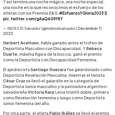
Y así termina una noche mágica, una noche especial,
una noche en la que reconocimos el esfuerzo de los
atletas con los Premios E&G.
#EsfuerzoYGloria2023
🎖️
pic.twitter.com/gAaQ6G9f8Y
— INDES El Salvador (@indeselsalvador)
December 11,
2023
Herbert Aceituno
, había ganado antes el trofeo de
Deportista Masculino con Discapacidad. Y
Rebeca
Duarte
, máxima figura de la boccia, ganó el premio
como la Deportista con Discapacidad Femenina.
El ajedrecista
Santiago Guevara
fue galardonado como
Deportista Revelación Masculina, mientras el tenista
César Cruz
se llevó el galardón en la categoría de
Deportista Junior masculino y la patinadora argentino-
salvadoreña
Victoria Karp
Leiva triunfó doble, primero
como Revelación femenina y luego como Deportista
Junior femenina del año.
Por otra parte, el atleta
Pablo Ibáñez
se llevó el premio