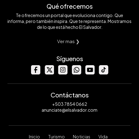
Qué ofrecemos
Te ofrecemos un portal que evoluciona contigo. Que
informa, pero también inspira. Que te representa. Mostramos
de lo que está hecho El Salvador.
Ver mas ❯
Síguenos
Contáctanos
+503 7854 0662
anunciate@elsalvador.com
Inicio
Turismo
Noticias
Vida