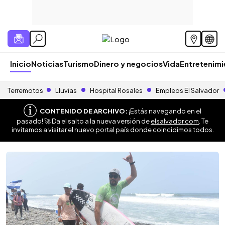
Inicio
Noticias
Turismo
Dinero y negocios
Vida
Entretenim
Terremotos
Lluvias
Hospital Rosales
Empleos El Salvador
CONTENIDO DE ARCHIVO:
¡Estás navegando en el
pasado! 🚀 Da el salto a la nueva versión de
elsalvador.com
. Te
invitamos a visitar el nuevo portal país donde coincidimos todos.