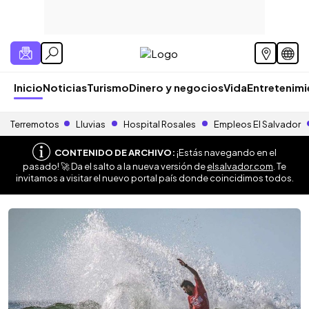
Inicio
Noticias
Turismo
Dinero y negocios
Vida
Entretenim
Terremotos
Lluvias
Hospital Rosales
Empleos El Salvador
CONTENIDO DE ARCHIVO:
¡Estás navegando en el
pasado! 🚀 Da el salto a la nueva versión de
elsalvador.com
. Te
invitamos a visitar el nuevo portal país donde coincidimos todos.