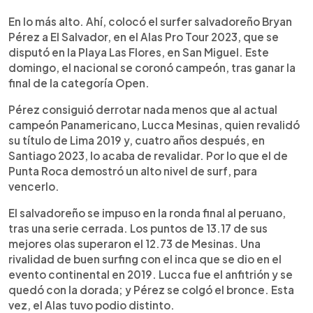
0:00
►
Escuchar artículo
En lo más alto. Ahí, colocó el surfer salvadoreño Bryan
Pérez a El Salvador, en el Alas Pro Tour 2023, que se
disputó en la Playa Las Flores, en San Miguel. Este
domingo, el nacional se coronó campeón, tras ganar la
final de la categoría Open.
Pérez consiguió derrotar nada menos que al actual
campeón Panamericano, Lucca Mesinas, quien revalidó
su título de Lima 2019 y, cuatro años después, en
Santiago 2023, lo acaba de revalidar. Por lo que el de
Punta Roca demostró un alto nivel de surf, para
vencerlo.
El salvadoreño se impuso en la ronda final al peruano,
tras una serie cerrada. Los puntos de 13.17 de sus
mejores olas superaron el 12.73 de Mesinas. Una
rivalidad de buen surfing con el inca que se dio en el
evento continental en 2019. Lucca fue el anfitrión y se
quedó con la dorada; y Pérez se colgó el bronce. Esta
vez, el Alas tuvo podio distinto.