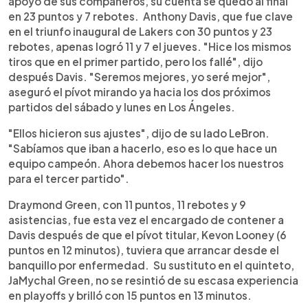
apoyo de sus compañeros, su cuenta se quedó al final
en 23 puntos y 7 rebotes. Anthony Davis, que fue clave
en el triunfo inaugural de Lakers con 30 puntos y 23
rebotes, apenas logró 11 y 7 el jueves. "Hice los mismos
tiros que en el primer partido, pero los fallé", dijo
después Davis. "Seremos mejores, yo seré mejor",
aseguró el pívot mirando ya hacia los dos próximos
partidos del sábado y lunes en Los Ángeles.
"Ellos hicieron sus ajustes", dijo de su lado LeBron.
"Sabíamos que iban a hacerlo, eso es lo que hace un
equipo campeón. Ahora debemos hacer los nuestros
para el tercer partido".
Draymond Green, con 11 puntos, 11 rebotes y 9
asistencias, fue esta vez el encargado de contener a
Davis después de que el pívot titular, Kevon Looney (6
puntos en 12 minutos), tuviera que arrancar desde el
banquillo por enfermedad. Su sustituto en el quinteto,
JaMychal Green, no se resintió de su escasa experiencia
en playoffs y brilló con 15 puntos en 13 minutos.