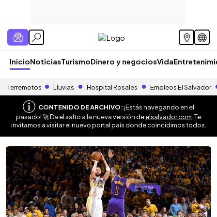
Inicio
Noticias
Turismo
Dinero y negocios
Vida
Entretenim
Terremotos
Lluvias
Hospital Rosales
Empleos El Salvador
CONTENIDO DE ARCHIVO:
¡Estás navegando en el
pasado! 🚀 Da el salto a la nueva versión de
elsalvador.com
. Te
invitamos a visitar el nuevo portal país donde coincidimos todos.