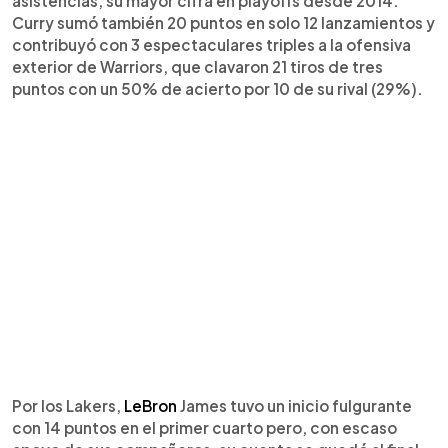
asistencias, su mayor cifra en playoffs desde 2014.
Curry sumó también 20 puntos en solo 12 lanzamientos y
contribuyó con 3 espectaculares triples a la ofensiva
exterior de Warriors, que clavaron 21 tiros de tres
puntos con un 50% de acierto por 10 de su rival (29%).
Por los Lakers,
LeBron
James tuvo un inicio fulgurante
con 14 puntos en el primer cuarto pero, con escaso