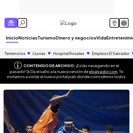
Inicio
Noticias
Turismo
Dinero y negocios
Vida
Entretenim
Terremotos
Lluvias
Hospital Rosales
Empleos El Salvador
CONTENIDO DE ARCHIVO:
¡Estás navegando en el
pasado! 🚀 Da el salto a la nueva versión de
elsalvador.com
. Te
invitamos a visitar el nuevo portal país donde coincidimos todos.