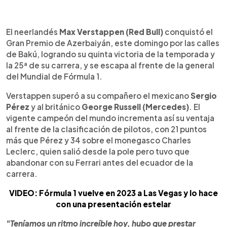
0:00
►
Escuchar artículo
El neerlandés
Max Verstappen (Red Bull)
conquistó el
Gran Premio de Azerbaiyán, este domingo por las calles
de Bakú, logrando su quinta victoria de la temporada y
la 25ª de su carrera, y se escapa al frente de la general
del Mundial de Fórmula 1.
Verstappen superó a su compañero el mexicano
Sergio
Pérez
y al británico
George Russell (Mercedes)
. El
vigente campeón del mundo incrementa así su ventaja
al frente de la clasificación de pilotos, con 21 puntos
más que Pérez y 34 sobre el monegasco Charles
Leclerc, quien salió desde la pole pero tuvo que
abandonar con su Ferrari antes del ecuador de la
carrera.
VIDEO: Fórmula 1 vuelve en 2023 a Las Vegas y lo hace
con una presentación estelar
"Teníamos un ritmo increíble hoy, hubo que prestar