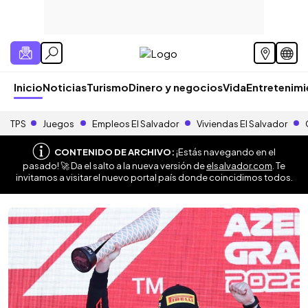
Inicio
Noticias
Turismo
Dinero y negocios
Vida
Entretenim
TPS
Juegos
Empleos El Salvador
Viviendas El Salvador
CONTENIDO DE ARCHIVO:
¡Estás navegando en el
pasado! 🚀 Da el salto a la nueva versión de
elsalvador.com
. Te
invitamos a visitar el nuevo portal país donde coincidimos todos.