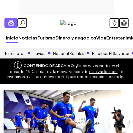
Inicio
Noticias
Turismo
Dinero y negocios
Vida
Entretenim
Terremotos
Lluvias
Hospital Rosales
Empleos El Salvador
CONTENIDO DE ARCHIVO:
¡Estás navegando en el
pasado! 🚀 Da el salto a la nueva versión de
elsalvador.com
. Te
invitamos a visitar el nuevo portal país donde coincidimos todos.