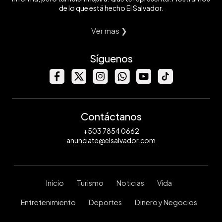
de lo que está hecho El Salvador.
Ver mas ❯
Síguenos
Contáctanos
+503 7854 0662
anunciate@elsalvador.com
Inicio
Turismo
Noticias
Vida
Entretenimiento
Deportes
Dinero y Negocios