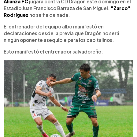
Escuchar artículo
Alianza FC
jugará contra CD Dragón este domingo en el
Estadio Juan Francisco Barraza de San Miguel.
"Zarco"
Rodríguez
no se fia de nada.
El entrenador del equipo albo manifestó en
declaraciones desde la previa que Dragón no será
ningún oponente asequible para los capitalinos.
Esto manifestó el entrenador salvadoreño: