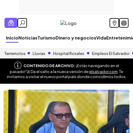
Inicio
Noticias
Turismo
Dinero y negocios
Vida
Entretenim
Terremotos
Lluvias
Hospital Rosales
Empleos El Salvador
CONTENIDO DE ARCHIVO:
¡Estás navegando en el
pasado! 🚀 Da el salto a la nueva versión de
elsalvador.com
. Te
invitamos a visitar el nuevo portal país donde coincidimos todos.