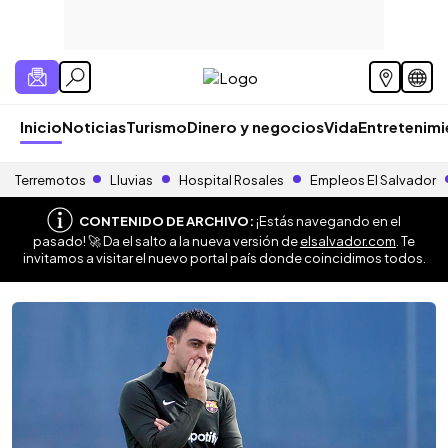
Inicio
Noticias
Turismo
Dinero y negocios
Vida
Entretenim
Terremotos
Lluvias
Hospital Rosales
Empleos El Salvador
CONTENIDO DE ARCHIVO:
¡Estás navegando en el
pasado! 🚀 Da el salto a la nueva versión de
elsalvador.com
. Te
invitamos a visitar el nuevo portal país donde coincidimos todos.