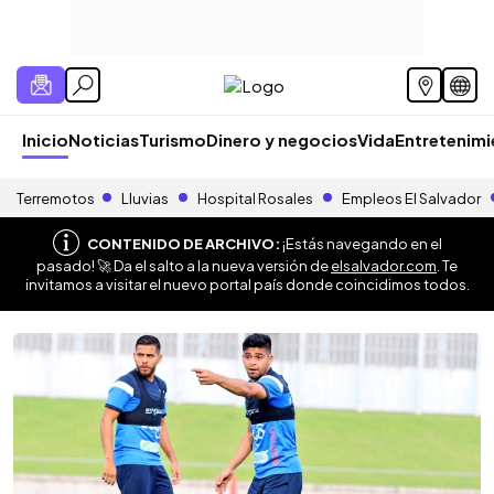
Inicio
Noticias
Turismo
Dinero y negocios
Vida
Entretenim
Terremotos
Lluvias
Hospital Rosales
Empleos El Salvador
CONTENIDO DE ARCHIVO:
¡Estás navegando en el
pasado! 🚀 Da el salto a la nueva versión de
elsalvador.com
. Te
invitamos a visitar el nuevo portal país donde coincidimos todos.