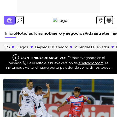
Inicio
Noticias
Turismo
Dinero y negocios
Vida
Entretenim
TPS
Juegos
Empleos El Salvador
Viviendas El Salvador
CONTENIDO DE ARCHIVO:
¡Estás navegando en el
pasado! 🚀 Da el salto a la nueva versión de
elsalvador.com
. Te
invitamos a visitar el nuevo portal país donde coincidimos todos.