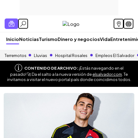
Inicio
Noticias
Turismo
Dinero y negocios
Vida
Entretenim
Terremotos
Lluvias
Hospital Rosales
Empleos El Salvador
CONTENIDO DE ARCHIVO:
¡Estás navegando en el
pasado! 🚀 Da el salto a la nueva versión de
elsalvador.com
. Te
invitamos a visitar el nuevo portal país donde coincidimos todos.