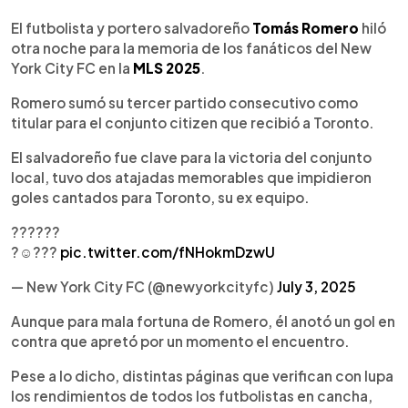
0:00
►
Escuchar artículo
El futbolista y portero salvadoreño
Tomás Romero
hiló
otra noche para la memoria de los fanáticos del New
York City FC en la
MLS 2025
.
Romero sumó su tercer partido consecutivo como
titular para el conjunto citizen que recibió a Toronto.
El salvadoreño fue clave para la victoria del conjunto
local, tuvo dos atajadas memorables que impidieron
goles cantados para Toronto, su ex equipo.
??????
?☺️???
pic.twitter.com/fNHokmDzwU
— New York City FC (@newyorkcityfc)
July 3, 2025
Aunque para mala fortuna de Romero, él anotó un gol en
contra que apretó por un momento el encuentro.
Pese a lo dicho, distintas páginas que verifican con lupa
los rendimientos de todos los futbolistas en cancha,