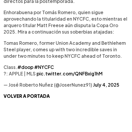
directos para la postemporada.
Enhorabuena por Tomás Romero, quien sigue
aprovechando la titularidad en NYCFC, esto mientras el
arquero titular Matt Freese aún disputa la Copa Oro
2025. Mira a continuación sus soberbias atajadas:
Tomas Romero, former Union Academy and Bethlehem
Steel player, comes up with two incredible saves in
under two minutes to keep NYCFC ahead of Toronto.
Class.
#doop
#NYCFC
?: APPLE | MLS
pic.twitter.com/QNFBxig1hM
— José Roberto Nuñez (@JoserNunez91)
July 4, 2025
VOLVER A PORTADA