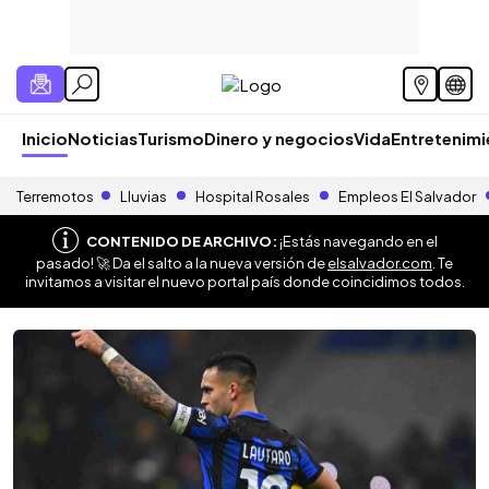
Inicio
Noticias
Turismo
Dinero y negocios
Vida
Entretenim
Terremotos
Lluvias
Hospital Rosales
Empleos El Salvador
CONTENIDO DE ARCHIVO:
¡Estás navegando en el
pasado! 🚀 Da el salto a la nueva versión de
elsalvador.com
. Te
invitamos a visitar el nuevo portal país donde coincidimos todos.