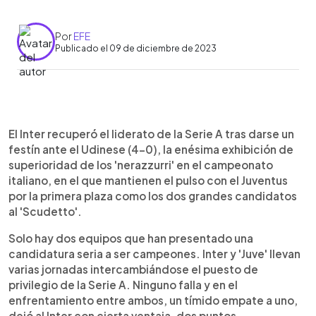
Por
EFE
Publicado el 09 de diciembre de 2023
0:00
►
Escuchar artículo
El Inter recuperó el liderato de la Serie A tras darse un
festín ante el Udinese (4-0), la enésima exhibición de
superioridad de los 'nerazzurri' en el campeonato
italiano, en el que mantienen el pulso con el Juventus
por la primera plaza como los dos grandes candidatos
al 'Scudetto'.
Solo hay dos equipos que han presentado una
candidatura seria a ser campeones. Inter y 'Juve' llevan
varias jornadas intercambiándose el puesto de
privilegio de la Serie A. Ninguno falla y en el
enfrentamiento entre ambos, un tímido empate a uno,
dejó al Inter con cierta ventaja, dos puntos