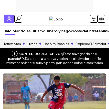
Inicio
Noticias
Turismo
Dinero y negocios
Vida
Entretenim
Terremotos
Lluvias
Hospital Rosales
Empleos El Salvador
CONTENIDO DE ARCHIVO:
¡Estás navegando en el
pasado! 🚀 Da el salto a la nueva versión de
elsalvador.com
. Te
invitamos a visitar el nuevo portal país donde coincidimos todos.