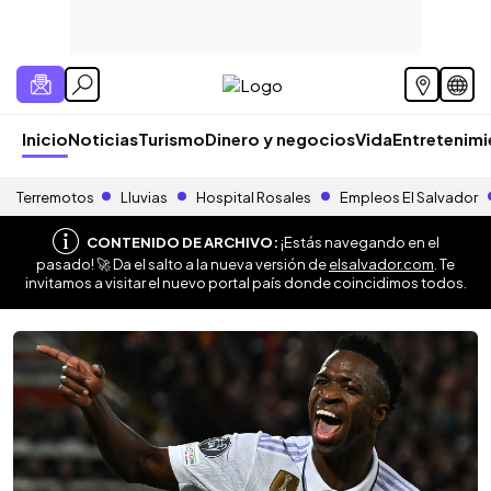
Inicio
Noticias
Turismo
Dinero y negocios
Vida
Entretenim
Terremotos
Lluvias
Hospital Rosales
Empleos El Salvador
CONTENIDO DE ARCHIVO:
¡Estás navegando en el
pasado! 🚀 Da el salto a la nueva versión de
elsalvador.com
. Te
invitamos a visitar el nuevo portal país donde coincidimos todos.