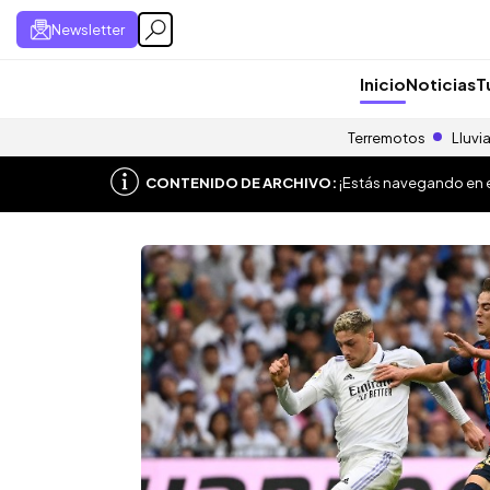
Newsletter
Inicio
Noticias
T
Terremotos
Lluvi
CONTENIDO DE ARCHIVO:
¡Estás navegando en el