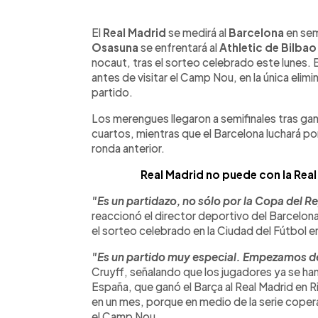
0:00
Facebook
Twitter
►
Escuchar artículo
El
Real Madrid
se medirá al
Barcelona
en sem
Osasuna
se enfrentará al
Athletic de Bilbao
nocaut, tras el sorteo celebrado este lunes. E
antes de visitar el Camp Nou, en la única elim
partido.
Los merengues llegaron a semifinales tras gana
cuartos, mientras que el Barcelona luchará por 
ronda anterior.
Real Madrid no puede con la Rea
"Es un partidazo, no sólo por la Copa del Re
reaccionó el director deportivo del Barcelon
el sorteo celebrado en la Ciudad del Fútbol e
"Es un partido muy especial. Empezamos de 
Cruyff, señalando que los jugadores ya se han
España, que ganó el Barça al Real Madrid en Ri
en un mes, porque en medio de la serie copera
el Camp Nou.