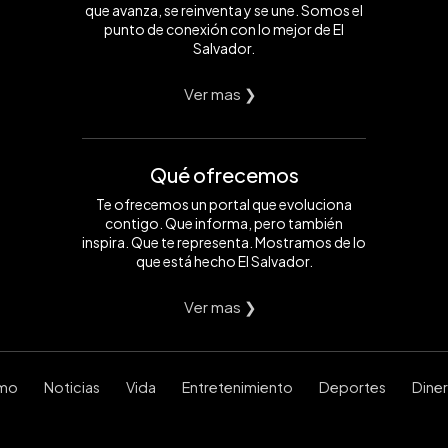
que avanza, se reinventa y se une. Somos el
punto de conexión con lo mejor de El
Salvador.
Ver mas ❯
Qué ofrecemos
Te ofrecemos un portal que evoluciona
contigo. Que informa, pero también
inspira. Que te representa. Mostramos de lo
que está hecho El Salvador.
Ver mas ❯
smo
Noticias
Vida
Entretenimiento
Deportes
Dine