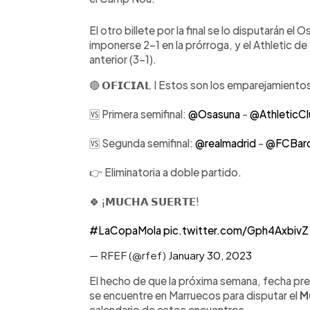
El otro billete por la final se lo disputarán el 
imponerse 2-1 en la prórroga, y el Athletic de
anterior (3-1).
🔴 𝗢𝗙𝗜𝗖𝗜𝗔𝗟 I Estos son los emparejamiento
🆚 Primera semifinal:
@Osasuna
-
@AthleticC
🆚 Segunda semifinal:
@realmadrid
-
@FCBarc
👉 Eliminatoria a doble partido.
🍀 ¡𝗠𝗨𝗖𝗛𝗔 𝗦𝗨𝗘𝗥𝗧𝗘!
#LaCopaMola
pic.twitter.com/Gph4AxbivZ
— RFEF (@rfef)
January 30, 2023
El hecho de que la próxima semana, fecha previ
se encuentre en Marruecos para disputar el
M
calendario de estos encuentros.