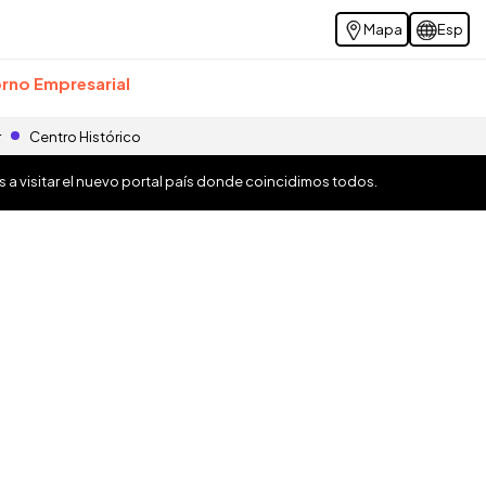
Mapa
Esp
rno Empresarial
r
Centro Histórico
os a visitar el nuevo portal país donde coincidimos todos.