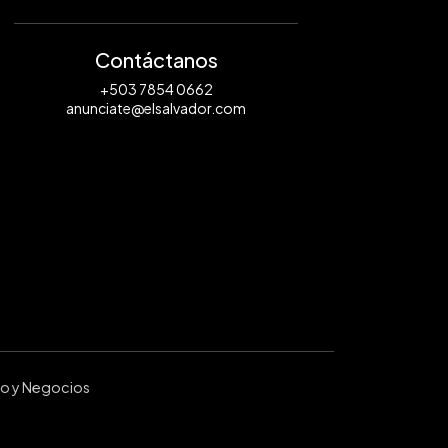
Contáctanos
+503 7854 0662
anunciate@elsalvador.com
ro y Negocios