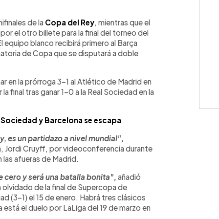
WhatsApp
Copiar link
ifinales de la
Copa del Rey
, mientras que el
por el otro billete para la final del torneo del
l equipo blanco recibirá primero al Barça
inatoria de Copa que se disputará a doble
r en la prórroga 3-1 al Atlético de Madrid en
la final tras ganar 1-0 a la Real Sociedad en la
l Sociedad y Barcelona se escapa
y, es un partidazo a nivel mundial",
a, Jordi Cruyff, por videoconferencia durante
n las afueras de Madrid.
cero y será una batalla bonita",
añadió
 olvidado de la final de Supercopa de
ad (3-1) el 15 de enero. Habrá tres clásicos
 está el duelo por LaLiga del 19 de marzo en