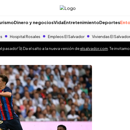
urismo
Dinero y negocios
Vida
Entretenimiento
Deportes
Ento
as
Hospital Rosales
Empleos El Salvador
Viviendas El Salvado
 pasado! 🚀 Da el salto a la nueva versión de
elsalvador.com
. Te invitam