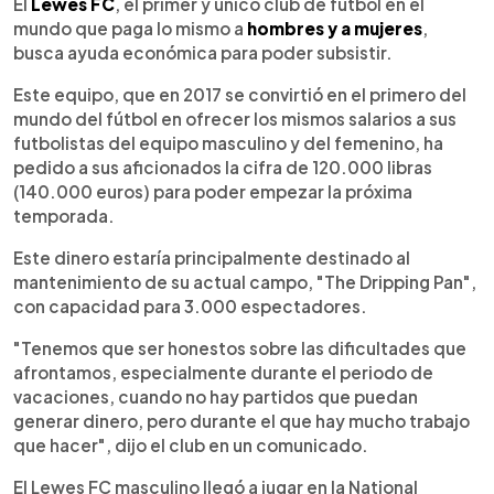
Escuchar artículo
El
Lewes FC
, el primer y único club de fútbol en el
mundo que paga lo mismo a
hombres y a mujeres
,
busca ayuda económica para poder subsistir.
Este equipo, que en 2017 se convirtió en el primero del
mundo del fútbol en ofrecer los mismos salarios a sus
futbolistas del equipo masculino y del femenino, ha
pedido a sus aficionados la cifra de 120.000 libras
(140.000 euros) para poder empezar la próxima
temporada.
Este dinero estaría principalmente destinado al
mantenimiento de su actual campo, "The Dripping Pan",
con capacidad para 3.000 espectadores.
"Tenemos que ser honestos sobre las dificultades que
afrontamos, especialmente durante el periodo de
vacaciones, cuando no hay partidos que puedan
generar dinero, pero durante el que hay mucho trabajo
que hacer", dijo el club en un comunicado.
El Lewes FC masculino llegó a jugar en la National