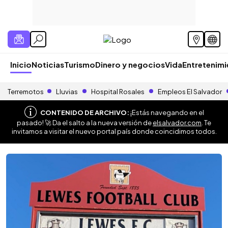
Inicio
Noticias
Turismo
Dinero y negocios
Vida
Entretenim
Terremotos
Lluvias
Hospital Rosales
Empleos El Salvador
CONTENIDO DE ARCHIVO:
¡Estás navegando en el
pasado! 🚀 Da el salto a la nueva versión de
elsalvador.com
. Te
invitamos a visitar el nuevo portal país donde coincidimos todos.