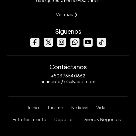
de lo que está hecho El Salvador.
Ver mas ❯
Síguenos
Contáctanos
+503 7854 0662
anunciate@elsalvador.com
Inicio
Turismo
Noticias
Vida
Entretenimiento
Deportes
Dinero y Negocios