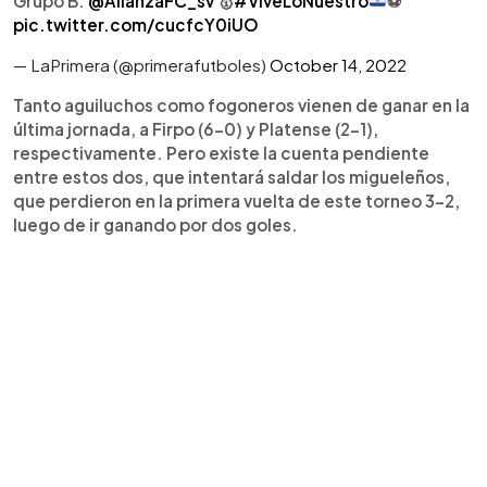
Grupo B:
@AlianzaFC_sv
🥇
#ViveLoNuestro
⚽
pic.twitter.com/cucfcY0iUO
— LaPrimera (@primerafutboles)
October 14, 2022
Tanto aguiluchos como fogoneros vienen de ganar en la
última jornada, a Firpo (6-0) y Platense (2-1),
respectivamente. Pero existe la cuenta pendiente
entre estos dos, que intentará saldar los migueleños,
que perdieron en la primera vuelta de este torneo 3-2,
luego de ir ganando por dos goles.