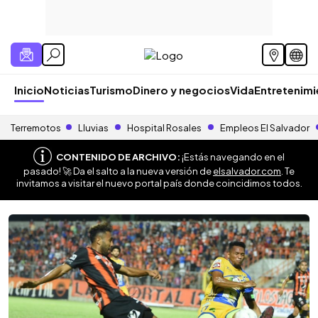
Inicio
Noticias
Turismo
Dinero y negocios
Vida
Entretenim
Terremotos
Lluvias
Hospital Rosales
Empleos El Salvador
CONTENIDO DE ARCHIVO:
¡Estás navegando en el
pasado! 🚀 Da el salto a la nueva versión de
elsalvador.com
. Te
invitamos a visitar el nuevo portal país donde coincidimos todos.