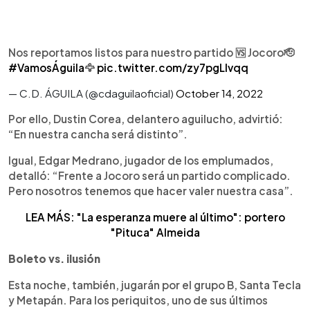
Nos reportamos listos para nuestro partido 🆚 Jocoro🫡
#VamosÁguila
🦅
pic.twitter.com/zy7pgLIvqq
— C.D. ÁGUILA (@cdaguilaoficial)
October 14, 2022
Por ello, Dustin Corea, delantero aguilucho, advirtió:
“En nuestra cancha será distinto”.
Igual, Edgar Medrano, jugador de los emplumados,
detalló: “Frente a Jocoro será un partido complicado.
Pero nosotros tenemos que hacer valer nuestra casa”.
LEA MÁS: "La esperanza muere al último": portero
"Pituca" Almeida
Boleto vs. ilusión
Esta noche, también, jugarán por el grupo B, Santa Tecla
y Metapán. Para los periquitos, uno de sus últimos