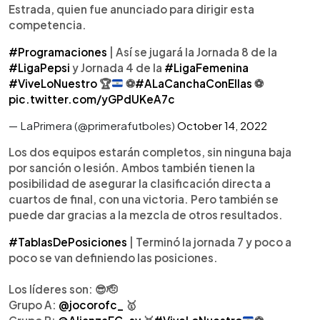
Estrada, quien fue anunciado para dirigir esta
competencia.
#Programaciones
| Así se jugará la Jornada 8 de la
#LigaPepsi
y Jornada 4 de la
#LigaFemenina
#ViveLoNuestro
🏆
⚽️
#ALaCanchaConEllas
⚽️
pic.twitter.com/yGPdUKeA7c
— LaPrimera (@primerafutboles)
October 14, 2022
Los dos equipos estarán completos, sin ninguna baja
por sanción o lesión. Ambos también tienen la
posibilidad de asegurar la clasificación directa a
cuartos de final, con una victoria. Pero también se
puede dar gracias a la mezcla de otros resultados.
#TablasDePosiciones
| Terminó la jornada 7 y poco a
poco se van definiendo las posiciones.
Los líderes son: 😎🫡
Grupo A:
@jocorofc_
🥇