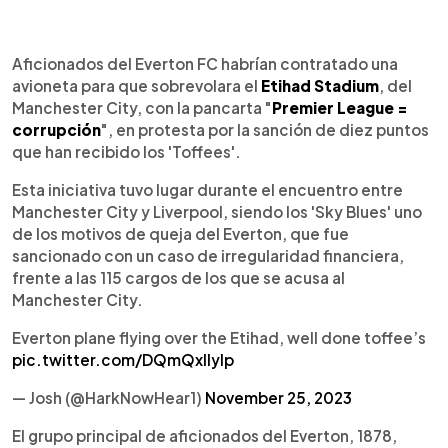
0:00
►
Escuchar artículo
Aficionados del Everton FC habrían contratado una
avioneta para que sobrevolara el
Etihad Stadium
, del
Manchester City, con la pancarta "
Premier League =
corrupción
", en protesta por la sanción de diez puntos
que han recibido los 'Toffees'.
Esta iniciativa tuvo lugar durante el encuentro entre
Manchester City y Liverpool, siendo los 'Sky Blues' uno
de los motivos de queja del Everton, que fue
sancionado con un caso de irregularidad financiera,
frente a las 115 cargos de los que se acusa al
Manchester City.
Everton plane flying over the Etihad, well done toffee’s
pic.twitter.com/DQmQxIlylp
— Josh (@HarkNowHear1)
November 25, 2023
El grupo principal de aficionados del Everton, 1878,