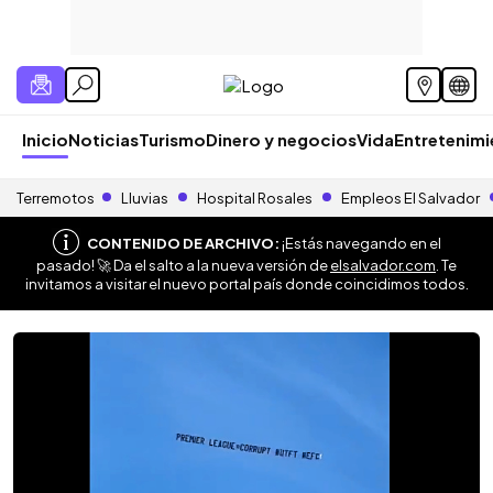
Inicio
Noticias
Turismo
Dinero y negocios
Vida
Entretenim
Terremotos
Lluvias
Hospital Rosales
Empleos El Salvador
CONTENIDO DE ARCHIVO:
¡Estás navegando en el
pasado! 🚀 Da el salto a la nueva versión de
elsalvador.com
. Te
invitamos a visitar el nuevo portal país donde coincidimos todos.