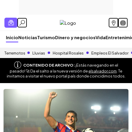
Inicio
Noticias
Turismo
Dinero y negocios
Vida
Entretenim
Terremotos
Lluvias
Hospital Rosales
Empleos El Salvador
CONTENIDO DE ARCHIVO:
¡Estás navegando en el
pasado! 🚀 Da el salto a la nueva versión de
elsalvador.com
. Te
invitamos a visitar el nuevo portal país donde coincidimos todos.