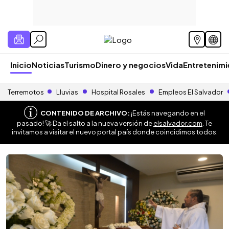
Inicio
Noticias
Turismo
Dinero y negocios
Vida
Entretenim
Terremotos
Lluvias
Hospital Rosales
Empleos El Salvador
CONTENIDO DE ARCHIVO:
¡Estás navegando en el
pasado! 🚀 Da el salto a la nueva versión de
elsalvador.com
. Te
invitamos a visitar el nuevo portal país donde coincidimos todos.