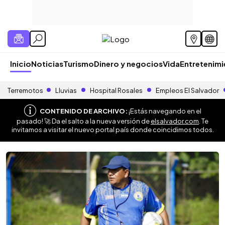
Inicio
Noticias
Turismo
Dinero y negocios
Vida
Entretenim
Terremotos
Lluvias
Hospital Rosales
Empleos El Salvador
CONTENIDO DE ARCHIVO:
¡Estás navegando en el
pasado! 🚀 Da el salto a la nueva versión de
elsalvador.com
. Te
invitamos a visitar el nuevo portal país donde coincidimos todos.